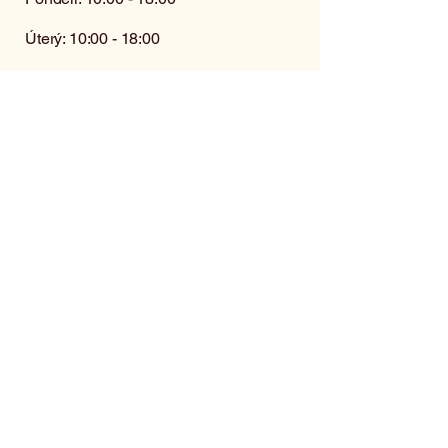
Úterý: 10:00 - 18:00
Středa: 10:00 - 18:00
Čtvrtek: 10:00 - 18:00
Pátek: 10:00 - 18:00
Sobota: zavřeno
(kromě objednávek)
Neděle: zavřeno
Kontaktujte nás pro více informací
Jméno