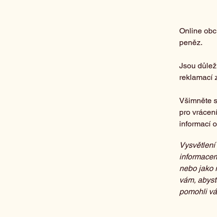
Online obc
peněz.
Jsou důlež
reklamací 
Všimněte s
pro vrácen
informací 
Vysvětlení
informacem
nebo jako 
vám, abyst
pomohli vá