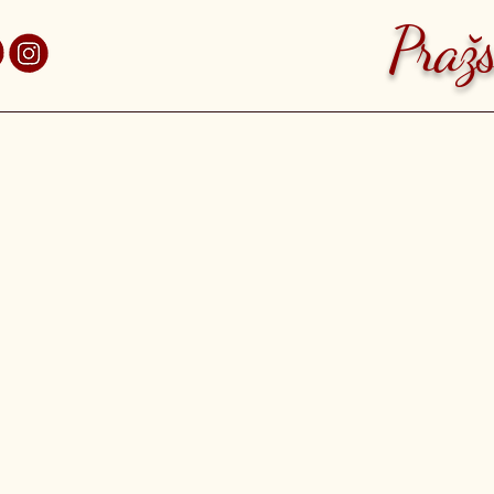
aha 7 Holešovice
Pražs