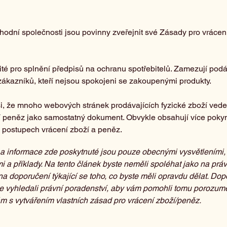
hodní společnosti jsou povinny zveřejnit své Zásady pro vrácen
ité pro splnění předpisů na ochranu spotřebitelů. Zamezují podá
zákazníků, kteří nejsou spokojeni se zakoupenými produkty.
i, že mnoho webových stránek prodávajících fyzické zboží ved
í peněz jako samostatný dokument. Obvykle obsahují více poky
o postupech vrácení zboží a peněz.
 a informace zde poskytnuté jsou pouze obecnými vysvětleními,
i a příklady. Na tento článek byste neměli spoléhat jako na práv
na doporučení týkající se toho, co byste měli opravdu dělat. Do
e vyhledali právní poradenství, aby vám pomohli tomu porozumě
m s vytvářením vlastních zásad pro vrácení zboží/peněz.