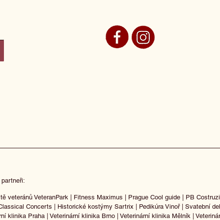
 partneři:
tě veteránů VeteranPark
|
Fitness Maximus
|
Prague Cool guide
|
PB Costruzi
Classical Concerts
|
Historické kostýmy Sartrix
|
Pedikúra Vinoř
|
Svatební de
rní klinika Praha
|
Veterinární klinika Brno
|
Veterinární klinika Mělník
|
Veteriná