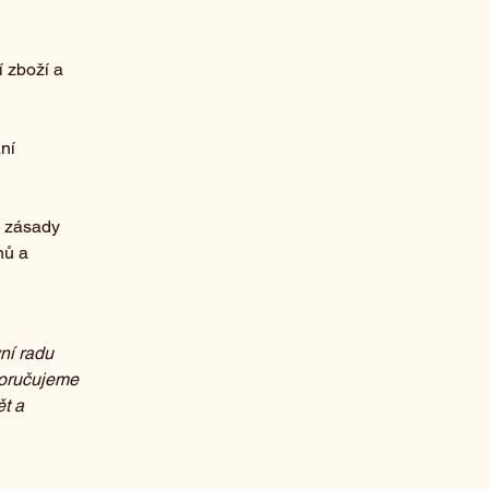
í zboží a
ní
e zásady
nů a
ní radu
poručujeme
t a