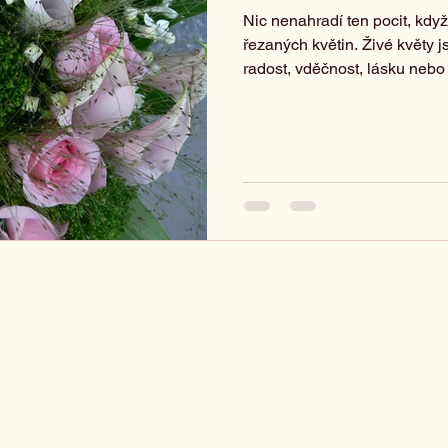
Nic nenahradí ten pocit, když
řezaných květin. Živé květy j
radost, vděčnost, lásku nebo 
našem květinářství věříme, ž
jsme tu, abychom ho pro vás c