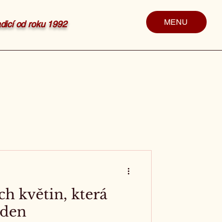
MENU
radicí od roku 1992
ch květin, která
 den