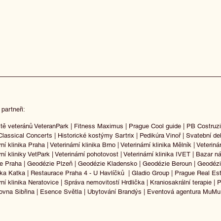
 partneři:
tě veteránů VeteranPark
|
Fitness Maximus
|
Prague Cool guide
|
PB Costruzi
Classical Concerts
|
Historické kostýmy Sartrix
|
Pedikúra Vinoř
|
Svatební de
rní klinika Praha
|
Veterinární klinika Brno
|
Veterinární klinika Mělník
|
Veteriná
rní kliniky VetPark
|
Veterinární pohotovost
|
Veterinární klinika IVET
|
Bazar ná
e Praha
|
Geodézie Plzeň
|
Geodézie Kladensko
|
Geodézie Beroun
|
Geodéz
lka Katka
|
Restaurace Praha 4 - U Havlíčků
|
Gladio Group
|
Prague Real Es
rní klinika Neratovice
|
Správa nemovitostí Hrdlička
|
Kraniosakrální terapie
|
P
ovna Sibřina
|
Esence Světla
|
Ubytování Brandýs
|
Eventová agentura MuM