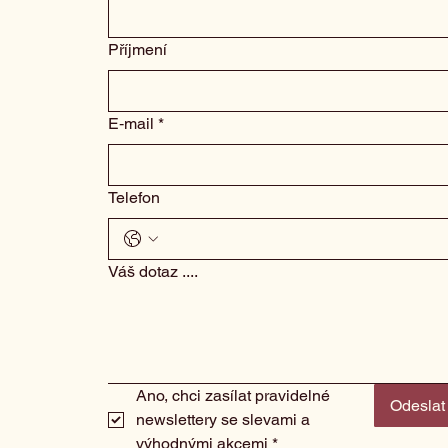
Příjmení
E‑mail
*
Telefon
Váš dotaz ....
Ano, chci zasílat pravidelné 
Odeslat
newslettery se slevami a 
výhodnými akcemi
*