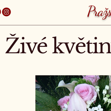
aha 7 Holešovice
Pražs
Živé květi