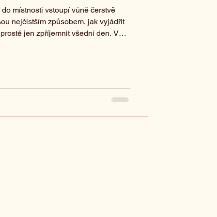
 do místnosti vstoupí vůně čerstvě
sou nejčistším způsobem, jak vyjádřit
prostě jen zpříjemnit všední den. V
e každá kytice má svůj příběh – a my
itlivě uvázali.