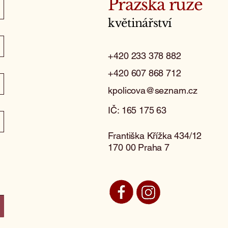
Pražská růže
květinářství
+420 233 378 882
+420 607 868 712
kpolicova@seznam.cz
IČ: 165 175 63
Františka Křížka 434/12
170 00 Praha 7