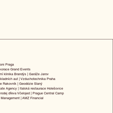
oni Praga
korace
Grand Events
rní klinika Brandýs
|
Garáže Jarov
kladních aut
| Vzduchotechnika Praha
ie Rakovník
|
Geodézie Slaný
tate Agency
|
Italská restaurace Holešovice
rodej dřeva Včelojed
|
Prague Central Camp
u Management
|
AMZ Financial