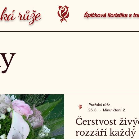
ká růže
Špičková floristika s t
ny
Pražská růže
26. 3.
Minut čtení: 2
Čerstvost živý
rozzáří každý