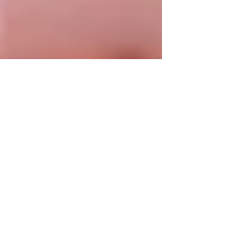
Pražská růže
27. 3.
Minut čtení: 2
Umění darovat: balené