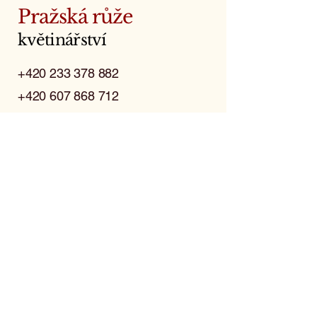
Pražská růže
květinářství
+420 233 378 882
+420 607 868 712
kpolicova@seznam.cz
IČ:
165 175 63
Františka Křížka 434/12
170 00 Praha 7