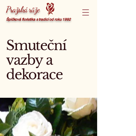
Pražská růže
Špičková floristika s tradicí od roku 1992
Smuteční
vazby a
dekorace