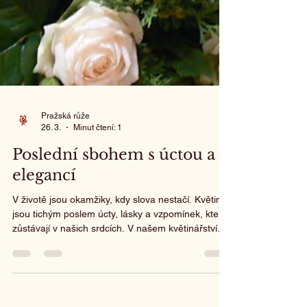
Pražská růže
26. 3.
Minut čtení: 1
Poslední sbohem s úctou a
elegancí
V životě jsou okamžiky, kdy slova nestačí. Květiny
jsou tichým poslem úcty, lásky a vzpomínek, které
zůstávají v našich srdcích. V našem květinářství
pro vás připravujeme smuteční vazby s maximální
pečlivostí, abychom vám pomohli vyjádřit to, co
cítíte, a důstojně uctili památku vašich blízkých.