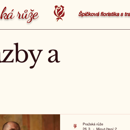
ká růže
Špičková floristika s t
azby a
Pražská růže
26. 3.
Minut čtení: 2