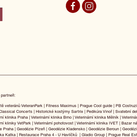
 partneři:
tě veteránů VeteranPark
|
Fitness Maximus
|
Prague Cool guide
|
PB Costruzi
Classical Concerts
|
Historické kostýmy Sartrix
|
Pedikúra Vinoř
|
Svatební de
rní klinika Praha
|
Veterinární klinika Brno
|
Veterinární klinika Mělník
|
Veteriná
rní kliniky VetPark
|
Veterinární pohotovost
|
Veterinární klinika IVET
|
Bazar ná
e Praha
|
Geodézie Plzeň
|
Geodézie Kladensko
|
Geodézie Beroun
|
Geodéz
lka Katka
|
Restaurace Praha 4 - U Havlíčků
|
Gladio Group
|
Prague Real Es