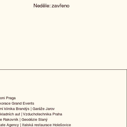
Neděle: zavřeno
oni Praga
korace
Grand Events
rní klinika Brandýs
|
Garáže Jarov
kladních aut
| Vzduchotechnika Praha
ie Rakovník
|
Geodézie Slaný
tate Agency
|
Italská restaurace Holešovice