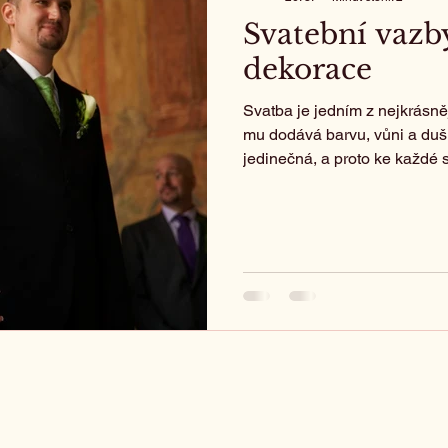
Svatební vazb
dekorace
Svatba je jedním z nejkrásněj
mu dodává barvu, vůni a duši
jedinečná, a proto ke každé 
uměleckému dílu. Pomůžeme v
realitu – od jemné kytice v 
hostiny.