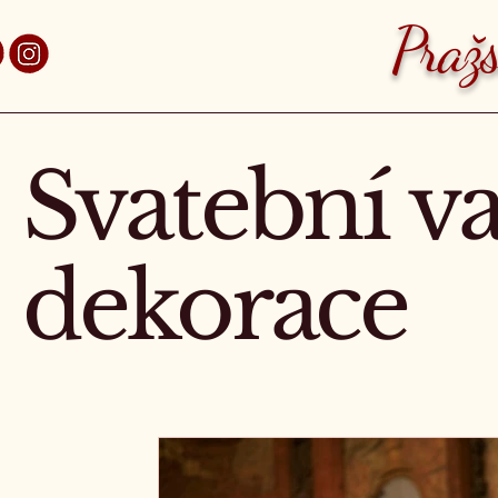
aha 7 Holešovice
Pražs
Svatební v
dekorace