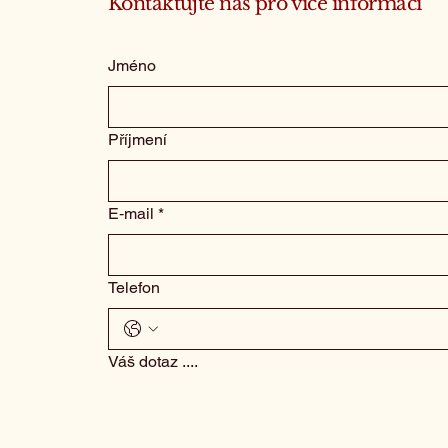
Kontaktujte nás pro více informací
Jméno
Příjmení
E‑mail
*
Telefon
Váš dotaz ....