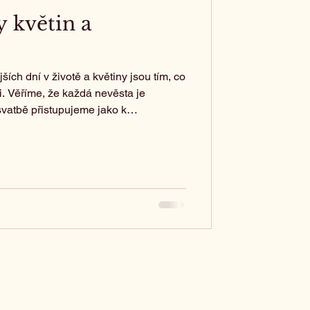
y květin a
ších dní v životě a květiny jsou tím, co
. Věříme, že každá nevěsta je
svatbě přistupujeme jako k
ám proměnit vaši vizi v rozkvetlou
dlaních až po bohatou výzdobu svatební