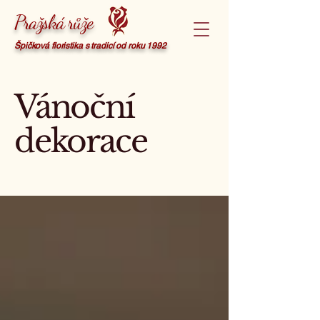
Pražská růže
Špičková floristika s tradicí od roku 1992
Vánoční
dekorace