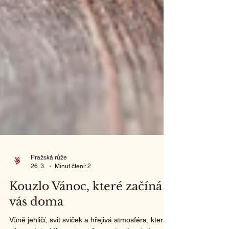
Pražská růže
26. 3.
Minut čtení: 2
Kouzlo Vánoc, které začíná u
vás doma