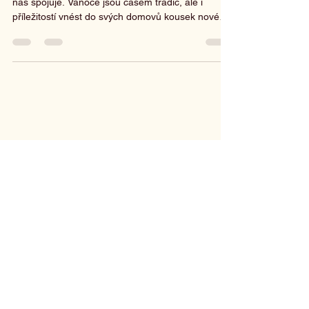
Vůně jehličí, svit svíček a hřejivá atmosféra, která
nás spojuje. Vánoce jsou časem tradic, ale i
příležitostí vnést do svých domovů kousek nové
inspirace. V našem květinářství pro vás každý rok
s láskou připravujeme vánoční dekorace, které
promění váš interiér v pohádkové místo plné klidu
a pohody.