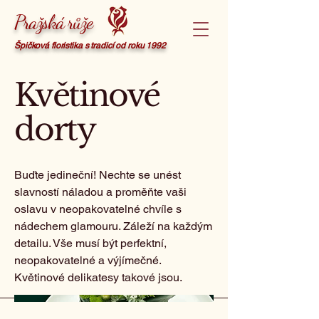
Pražská růže
Špičková floristika s tradicí od roku 1992
Květinové
dorty
Buďte jedineční! Nechte se unést
slavností náladou a proměňte vaši
oslavu v neopakovatelné chvíle s
nádechem glamouru. Záleží na každým
detailu. Vše musí být perfektní,
neopakovatelné a výjímečné.
Květinové delikatesy takové jsou.