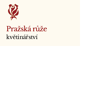
Pražská růže
květinářství
+420 233 378 882
+420 607 868 712
kpolicova@seznam.cz
IČ:
165 175 63
Františka Křížka 434/12
170 00 Praha 7