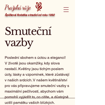
Pražská růže
Špičková floristika s tradicí od roku 1992
Smuteční
vazby
Poslední sbohem s úctou a elegancí!
V životě jsou okamžiky, kdy slova
nestačí. Květiny jsou tichým poslem
úcty, lásky a vzpomínek, které zůstávají
v našich srdcích. V našem květinářství
pro vás připravujeme smuteční vazby s
maximální pečlivostí, abychom vám
pomohli vyjádřit to, co cítíte, a důstojně
uctili památku vašich blízkých.