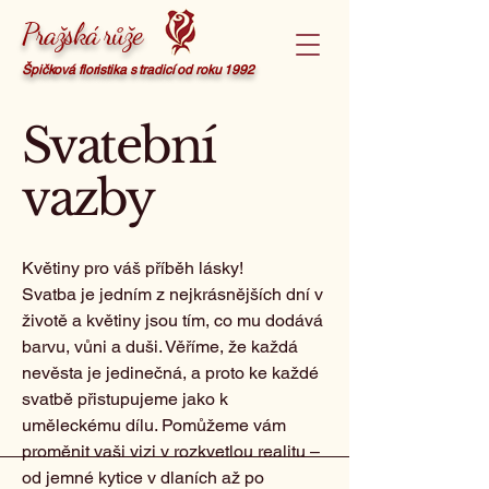
Pražská růže
Špičková floristika s tradicí od roku 1992
Svatební
vazby
Květiny pro váš příběh lásky!
Svatba je jedním z nejkrásnějších dní v
životě a květiny jsou tím, co mu dodává
barvu, vůni a duši. Věříme, že každá
nevěsta je jedinečná, a proto ke každé
svatbě přistupujeme jako k
uměleckému dílu. Pomůžeme vám
proměnit vaši vizi v rozkvetlou realitu –
od jemné kytice v dlaních až po