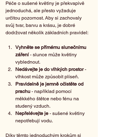
Péče o sušené květiny je překvapivě 
jednoduchá, ale přesto vyžaduje 
určitou pozornost. Aby si zachovaly 
svůj tvar, barvu a krásu, je dobré 
dodržovat několik základních pravidel:
Vyhněte se přímému slunečnímu 
záření
 - slunce může květiny 
vyblednout.
Nedávejte je do vlhkých prostor
 - 
vlhkost může způsobit plíseň.
Pravidelně je jemně očistěte od 
prachu
 - například pomocí 
měkkého štětce nebo fénu na 
studený vzduch.
Nepřelévejte je
 - sušené květiny 
nepotřebují vodu.
Díky těmto jednoduchým krokům si 