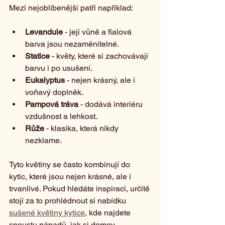
Mezi nejoblíbenější patří například:
Levandule
 - její vůně a fialová 
barva jsou nezaměnitelné.
Statice
 - květy, které si zachovávají 
barvu i po usušení.
Eukalyptus
 - nejen krásný, ale i 
voňavý doplněk.
Pampová tráva
 - dodává interiéru 
vzdušnost a lehkost.
Růže
 - klasika, která nikdy 
nezklame.
Tyto květiny se často kombinují do 
kytic, které jsou nejen krásné, ale i 
trvanlivé. Pokud hledáte inspiraci, určitě 
stojí za to prohlédnout si nabídku 
sušené květiny kytice
, kde najdete 
spoustu nápadů, jak si domov 