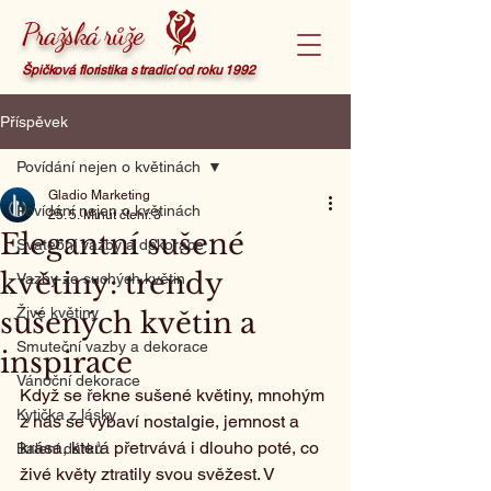
Pražská růže
Špičková floristika s tradicí od roku 1992
Příspěvek
Povídání nejen o květinách
Gladio Marketing
Povídání nejen o květinách
25. 5.
Minut čtení: 3
Elegantní sušené
Svatební vazby a dekorace
květiny: trendy
Vazby ze suchých květin
Živé květiny
sušených květin a
Smuteční vazby a dekorace
inspirace
Vánoční dekorace
Když se řekne sušené květiny, mnohým 
Kytička z lásky
z nás se vybaví nostalgie, jemnost a 
krása, která přetrvává i dlouho poté, co 
Balení dárků
živé květy ztratily svou svěžest. V 