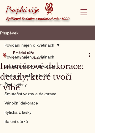
Pražská růže
Špičková floristika s tradicí od roku 1992
Příspěvek
Povídání nejen o květinách
Pražská růže
Povídání nejen o květinách
27. 3.
Minut čtení: 1
Interiérové dekorace:
Svatební vazby a dekorace
detaily, které tvoří
Vazby ze suchých květin
Živé květiny
"vibe"
Smuteční vazby a dekorace
Vánoční dekorace
Kytička z lásky
Balení dárků