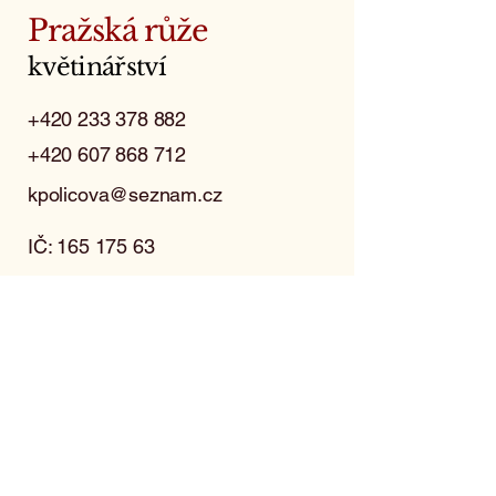
Pražská růže
květinářství
+420 233 378 882
+420 607 868 712
kpolicova@seznam.cz
IČ:
165 175 63
Františka Křížka 434/12
170 00 Praha 7