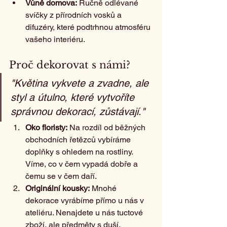
Vůně domova:
 Ručně odlévané 
svíčky z přírodních vosků a 
difuzéry, které podtrhnou atmosféru 
vašeho interiéru.
Proč dekorovat s námi?
"Květina vykvete a zvadne, ale 
styl a útulno, které vytvoříte 
správnou dekorací, zůstávají."
Oko floristy:
 Na rozdíl od běžných 
obchodních řetězců vybíráme 
doplňky s ohledem na rostliny. 
Víme, co v čem vypadá dobře a 
čemu se v čem daří.
Originální kousky:
 Mnohé 
dekorace vyrábíme přímo u nás v 
ateliéru. Nenajdete u nás tuctové 
zboží, ale předměty s duší.