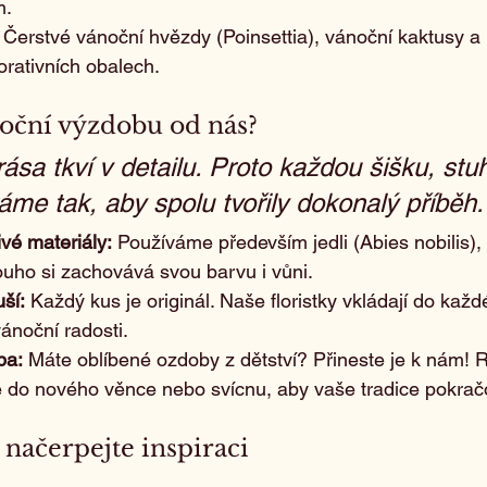
m.
 Čerstvé vánoční hvězdy (Poinsettia), vánoční kaktusy a
orativních obalech.
noční výzdobu od nás?
ása tkví v detailu. Proto každou šišku, stuh
áme tak, aby spolu tvořily dokonalý příběh.
ivé materiály:
 Používáme především jedli (Abies nobilis), 
uho si zachovává svou barvu i vůni.
ší:
 Každý kus je originál. Naše floristky vkládají do kaž
ánoční radosti.
ba:
 Máte oblíbené ozdoby z dětství? Přineste je k nám! R
o nového věnce nebo svícnu, aby vaše tradice pokračo
 načerpejte inspiraci