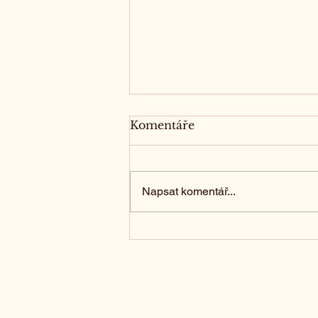
Komentáře
Napsat komentář...
Poslední sbohem s úctou
a elegancí