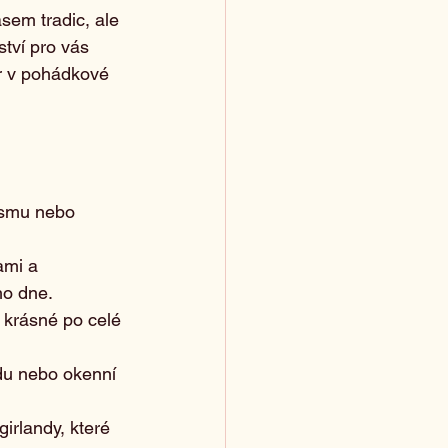
asem tradic, ale 
tví pro vás 
r v pohádkové 
ismu nebo 
ami a 
ho dne.
í krásné po celé 
du nebo okenní 
rlandy, které 