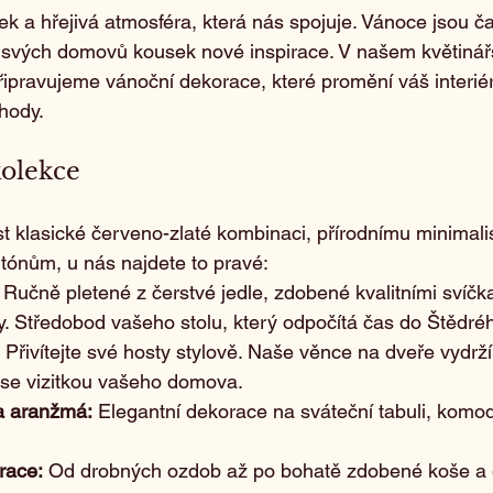
íček a hřejivá atmosféra, která nás spojuje. Vánoce jsou č
 do svých domovů kousek nové inspirace. V našem květinářs
řipravujeme vánoční dekorace, které promění váš interié
ohody.
kolekce
t klasické červeno-zlaté kombinaci, přírodnímu minimal
ónům, u nás najdete to pravé:
 Ručně pletené z čerstvé jedle, zdobené kvalitními svíčk
ly. Středobod vašeho stolu, který odpočítá čas do Štědré
 Přivítejte své hosty stylově. Naše věnce na dveře vydrž
 se vizitkou vašeho domova.
a aranžmá:
 Elegantní dekorace na sváteční tabuli, komo
race:
 Od drobných ozdob až po bohatě zdobené koše a gi