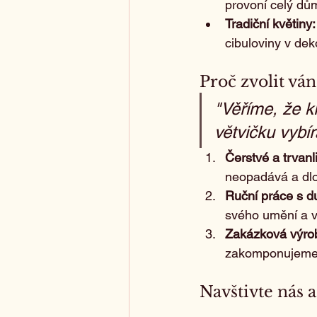
provoní celý dů
Tradiční květiny:
cibuloviny v dek
Proč zvolit vá
"Věříme, že kr
větvičku vybír
Čerstvé a trvanl
neopadává a dlo
Ruční práce s du
svého umění a v
Zakázková výro
zakomponujeme d
Navštivte nás a