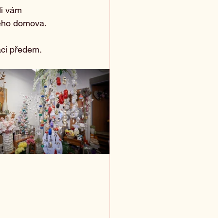
di vám 
šeho domova.
aci předem.