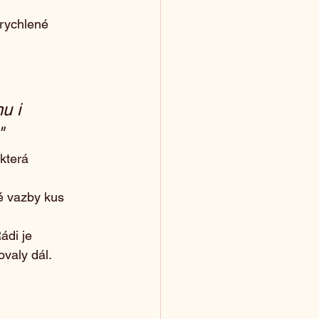
 rychlené 
u i 
"
která 
dé vazby kus 
ádi je 
valy dál.