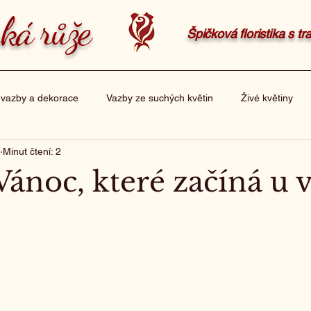
ká růže
Špičková floristika s t
 vazby a dekorace
Vazby ze suchých květin
Živé květiny
Minut čtení: 2
sky
Balení dárků
ánoc, které začíná u 