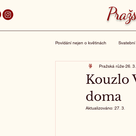
aha 7 Holešovice
Pražs
Povídání nejen o květinách
Svatební
Pražská růže
26. 3.
Vánoční dekorace
Kytička z lá
Kouzlo V
doma
Aktualizováno:
27. 3.