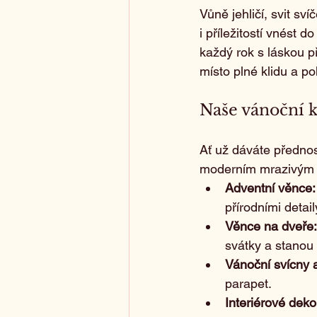
Vůně jehličí, svit sv
i příležitostí vnést
každý rok s láskou p
místo plné klidu a p
Naše vánoční 
Ať už dáváte přednos
moderním mrazivým t
Adventní věnce:
přírodními detai
Věnce na dveře:
svátky a stanou
Vánoční svícny 
parapet.
Interiérové deko