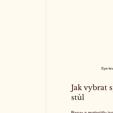
Eye-lev
Jak vybrat 
stůl
Barvy a materiály jso