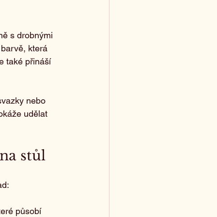
ně s drobnými 
barvě, která 
 také přináší 
 svazky nebo 
dokáže udělat 
na stůl
ad:
teré působí 