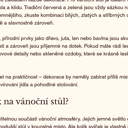
pla a klidu. Tradiční červená a zelená jsou vždy sázkou na 
mnějšího, zkuste kombinaci bílých, zlatých a stříbrných o
ě a slavnostně zároveň.
 přírodní prvky jako dřevo, juta, len nebo bavlna jsou sk
osti a zároveň jsou příjemné na dotek. Pokud máte rádi le
ovové detaily nebo skleněné ozdoby, které se krásně les
et na praktičnost – dekorace by neměly zabírat příliš mís
vírování jídla a pohodlné stolování.
k na vánoční stůl?
itelnou součástí vánoční atmosféry. Jejich jemné světlo
nodušší stůl v kouzelné místo. Ale kolik svíček je vlastně 