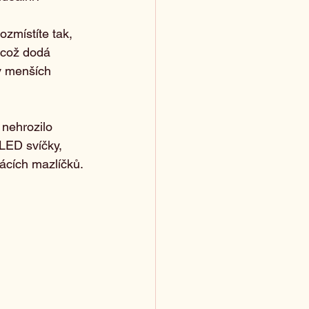
ozmístíte tak, 
 což dodá 
v menších 
 nehrozilo 
 LED svíčky, 
mácích mazlíčků.