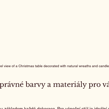
el view of a Christmas table decorated with natural wreaths and candl
správné barvy a materiály pro v
u základem každé dekorace. Pro vánoční stůl je ideální v