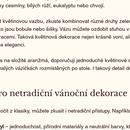
ky cesmíny, bílých růží, eukalyptu nebo chvojí.
t květinovou vazbu, zkuste kombinovat různé druhy zele
o jsou bobule nebo šišky. Vázu můžete ozdobit stuhou v 
oracemi. Taková květinová dekorace nejen krásně voní, ale
 a eleganci.
as na složité aranžmá, doporučuji jednoduché květinové
malých vázičkách rozmístěných po stole. I takový detail 
ro netradiční vánoční dekorace 
it z klasiky, můžete zkusit i netradiční přístupy. Napříkl
yl
 – jednoduchost, přírodní materiály a neutrální barvy, k