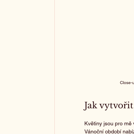
Close-u
Jak vytvoři
Květiny jsou pro mě 
Vánoční období nabíz