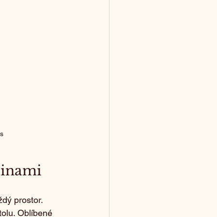
ns
ětinami
dý prostor. 
olu. Oblíbené 