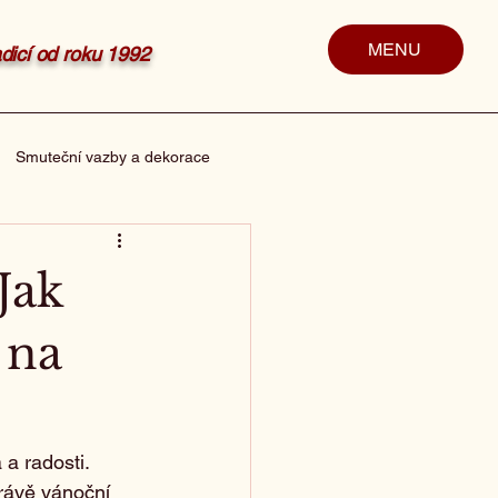
MENU
radicí od roku 1992
Smuteční vazby a dekorace
Jak
 na
a radosti. 
rávě vánoční 