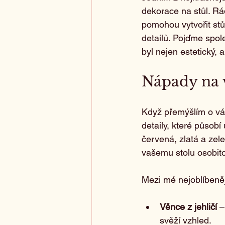
dekorace na stůl. Rá
pomohou vytvořit stů
detailů. Pojďme spole
byl nejen estetický, 
Nápady na v
Když přemýšlím o ván
detaily, které působ
červená, zlatá a zele
vašemu stolu osobito
Mezi mé nejoblíbeněj
Věnce z jehličí
 
svěží vzhled.