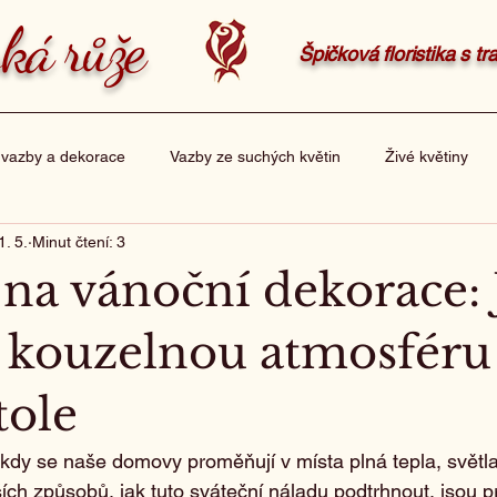
ká růže
Špičková floristika s t
 vazby a dekorace
Vazby ze suchých květin
Živé květiny
1. 5.
Minut čtení: 3
sky
Balení dárků
na vánoční dekorace: 
t kouzelnou atmosféru
tole
dy se naše domovy proměňují v místa plná tepla, světla 
ích způsobů, jak tuto sváteční náladu podtrhnout, jsou p