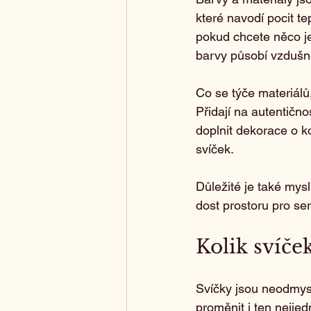
které navodí pocit te
pokud chcete něco je
barvy působí vzdušn
Co se týče materiálů,
Přidají na autentičn
doplnit dekorace o k
svíček.
Důležité je také mysl
dost prostoru pro ser
Kolik svíče
Svíčky jsou neodmysl
proměnit i ten nejjed