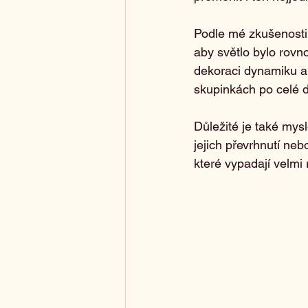
Podle mé zkušenosti j
aby světlo bylo rovn
dekoraci dynamiku a 
skupinkách po celé d
Důležité je také mys
jejich převrhnutí neb
které vypadají velmi 