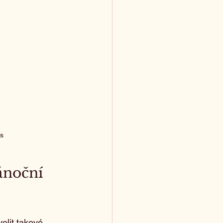
es
ánoční 
olit takové, 