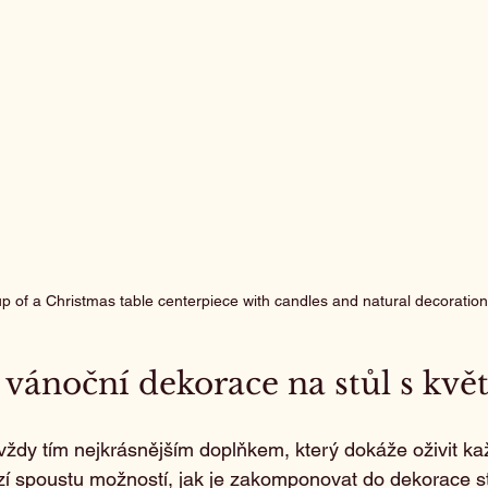
p of a Christmas table centerpiece with candles and natural decoratio
t vánoční dekorace na stůl s kv
vždy tím nejkrásnějším doplňkem, který dokáže oživit kaž
í spoustu možností, jak je zakomponovat do dekorace st