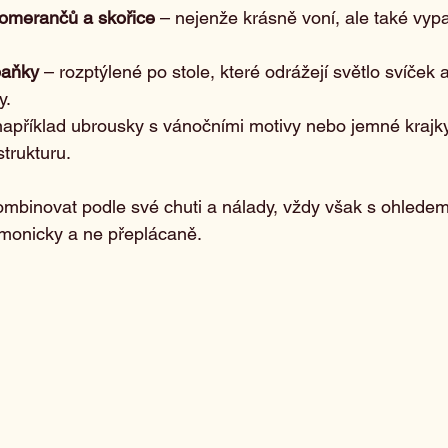
omerančů a skořice
 – nejenže krásně voní, ale také vypa
baňky
 – rozptýlené po stole, které odrážejí světlo svíček a
y.
například ubrousky s vánočními motivy nebo jemné krajky,
strukturu.
mbinovat podle své chuti a nálady, vždy však s ohledem 
rmonicky a ne přeplácaně.