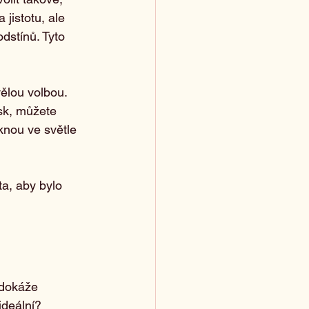
jistotu, ale 
dstínů. Tyto 
vělou volbou. 
sk, můžete 
knou ve světle 
ta, aby bylo 
 dokáže 
ideální?