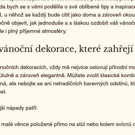
da bych se s vámi podělila o své oblíbené tipy a inspirac
l, u něhož se každý bude cítit jako doma a zároveň okou
čně objevit, jak jednoduše a s láskou ozdobit váš vánoční
ale i plný příjemné atmosféry.
ánoční dekorace, které zahřejí
očních dekoracích, vždy mě nejvíce oslovují přírodní ma
í útulně a zároveň elegantně. Můžete zvolit klasické komb
ná, ale nebojte se ani netradičních barevných odstínů, kt
st.
ší nápady patří:
– malé věnce položené přímo na stůl nebo kolem svícnů do