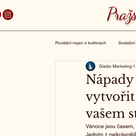
aha 7 Holešovice
Pražs
Povídání nejen o květinách
Svatební
Gladio Marketing
1
Vánoční dekorace
Kytička z lá
Nápady 
vytvoři
vašem s
Vánoce jsou časem, k
Jedním z nejkrásnějš