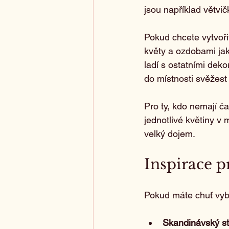
jsou například větvič
Pokud chcete vytvoři
květy a ozdobami jak
ladí s ostatními dek
do místnosti svěžest
Pro ty, kdo nemají č
jednotlivé květiny v 
velký dojem.
Inspirace p
Pokud máte chuť vyboč
Skandinávský st