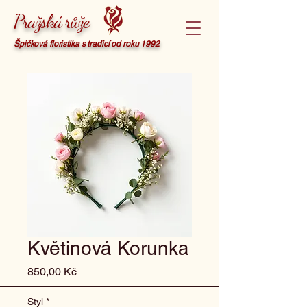
Pražská růže
Špičková floristika s tradicí od roku 1992
Květinová Korunka
Cena
850,00 Kč
Styl
*