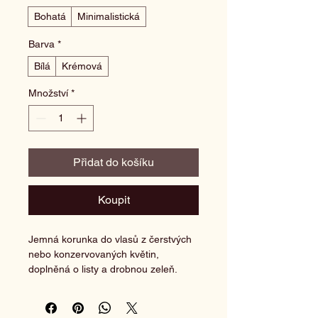
Bohatá
Minimalistická
Barva
*
Bílá
Krémová
Množství
*
Přidat do košíku
Koupit
Jemná korunka do vlasů z čerstvých 
nebo konzervovaných květin, 
doplněná o listy a drobnou zeleň. 
Tento doplněk symbolizuje nevinnost 
a dodává svatebnímu vzhledu 
magický nádech.