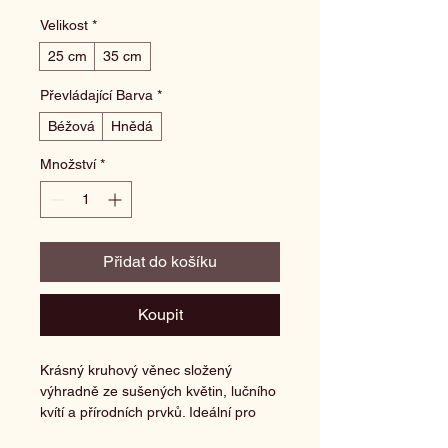
Velikost
*
25 cm
35 cm
Převládající Barva
*
Béžová
Hnědá
Množství
*
Přidat do košíku
Koupit
Krásný kruhový věnec složený 
výhradně ze sušených květin, lučního 
kvítí a přírodních prvků. Ideální pro 
zavěšení na dveře nebo na stěnu 