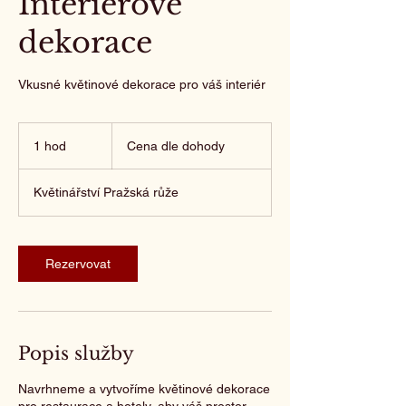
Interiérové
dekorace
Vkusné květinové dekorace pro váš interiér
Cena
dle
1 hod
1
Cena dle dohody
dohody
h
o
Květinářství Pražská růže
Rezervovat
Popis služby
Navrhneme a vytvoříme květinové dekorace