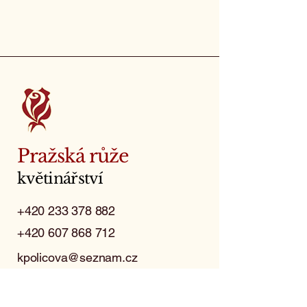
Pražská růže
květinářství
+420 233 378 882
+420 607 868 712
kpolicova@seznam.cz
IČ:
165 175 63