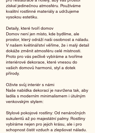
pro restaurace a hotely, aby váš prostor
získal jedinečnou atmosféru. Používáme
kvalitní rostlinné materiály a udržujeme
vysokou estetiku.
Detaily, které tvoří domov
Domov není jen místo, kde bydlíme, ale
prostor, který odráží naši osobnost a náladu.
V našem květinářství věříme, že i malý detail
dokáže změnit atmosféru celé místnosti.
Proto pro vás pečlivě vybíráme a tvoříme
interiérové dekorace, které vnesou do
vašich domovů harmonii, styl a dotek
přírody.
Oživte svůj interiér s námi
Naše nabídka dekorací je navržena tak, aby
ladila s moderním minimalismem i útulným
venkovským stylem:
Stylové pokojové rostliny: Od nenáročných
sukulentů až po majestátní palmy. Rostliny
vybíráme nejen pro jejich krásu, ale i pro
schopnost čistit vzduch a zlepšovat náladu.