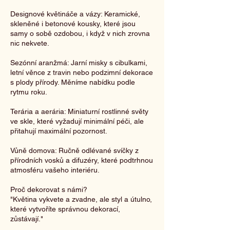
Designové květináče a vázy: Keramické,
skleněné i betonové kousky, které jsou
samy o sobě ozdobou, i když v nich zrovna
nic nekvete.
Sezónní aranžmá: Jarní misky s cibulkami,
letní věnce z travin nebo podzimní dekorace
s plody přírody. Měníme nabídku podle
rytmu roku.
Terária a aerária: Miniaturní rostlinné světy
ve skle, které vyžadují minimální péči, ale
přitahují maximální pozornost.
Vůně domova: Ručně odlévané svíčky z
přírodních vosků a difuzéry, které podtrhnou
atmosféru vašeho interiéru.
Proč dekorovat s námi?
"Květina vykvete a zvadne, ale styl a útulno,
které vytvoříte správnou dekorací,
zůstávají."