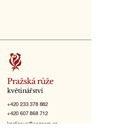
Pražská růže
květinářství
+420 233 378 882
+420 607 868 712
kpolicova@seznam.cz