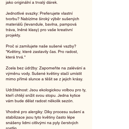
jako originální a trvalý dárek.
Jednotlivé svazky: Preferujete vlastní
tvorbu? Nabízíme široký výběr sušených
materiálů (levandule, bavlna, pampová
tráva, lněné klasy) pro vaše kreativní
projekty.
Proč si zamilujete naše sušené vazby?
"Květiny, které zastavily čas. Pro radost,
která trvá."
Zcela bez údržby: Zapomeňte na zalévání a
výměnu vody. Sušené květiny stačí umístit
mimo přímé slunce a těšit se z jejich krásy.
Udržitelnost: Jsou ekologickou volbou pro ty,
kteří chtějí snížit svou stopu. Jedna kytice
vám bude dělat radost několik sezón.
Vhodné pro alergiky: Díky procesu sušení a
stabilizace jsou tyto květiny často lépe
snášeny lidmi citlivými na pyly čerstvých
rostlin.