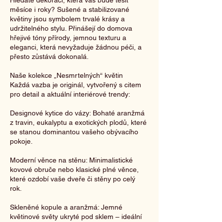
Hledáte dekoraci, která vás bude těšit
měsíce i roky? Sušené a stabilizované
květiny jsou symbolem trvalé krásy a
udržitelného stylu. Přinášejí do domova
hřejivé tóny přírody, jemnou texturu a
eleganci, která nevyžaduje žádnou péči, a
přesto zůstává dokonalá.
Naše kolekce „Nesmrtelných“ květin
Každá vazba je originál, vytvořený s citem
pro detail a aktuální interiérové trendy:
Designové kytice do vázy: Bohaté aranžmá
z travin, eukalyptu a exotických plodů, které
se stanou dominantou vašeho obývacího
pokoje.
Moderní věnce na stěnu: Minimalistické
kovové obruče nebo klasické plné věnce,
které ozdobí vaše dveře či stěny po celý
rok.
Skleněné kopule a aranžmá: Jemné
květinové světy ukryté pod sklem – ideální