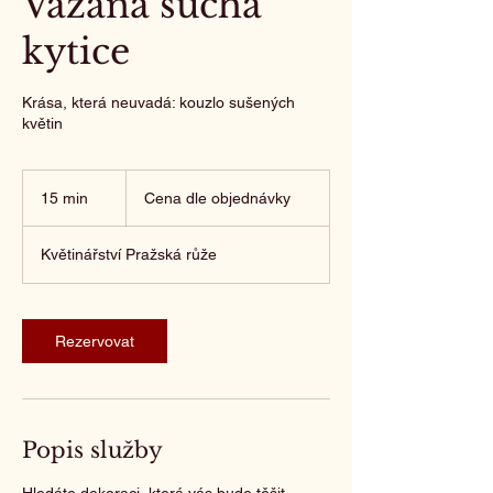
Vázaná suchá
kytice
Krása, která neuvadá: kouzlo sušených
květin
Cena
dle
15 min
1
Cena dle objednávky
objednávky
5
m
Květinářství Pražská růže
i
n
Rezervovat
Popis služby