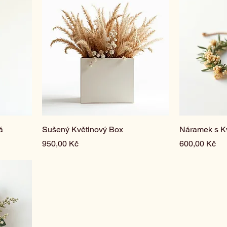
á
Sušený Květinový Box
Náramek s K
Cena
Cena
950,00 Kč
600,00 Kč