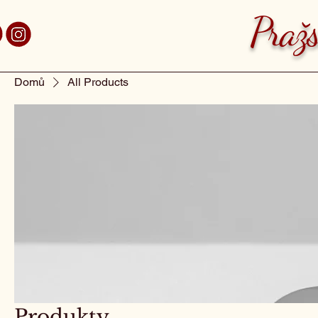
aha 7 Holešovice
Pražs
Domů
All Products
Produkty