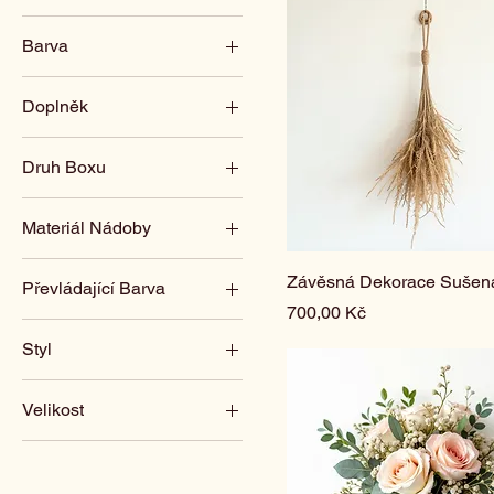
Barva
600 Kč
2 500 Kč
Bílá
Doplněk
Krémová
Bílý
Přírodní
Druh Boxu
Zelený
Růžová
Kulatý
Smuteční mix
Materiál Nádoby
Obdélníkový
Tmavá
Keramika
Závěsná Dekorace Sušen
Červená
Převládající Barva
Zinek
Cena
700,00 Kč
Béžová
Styl
Hnědá
Bohatá
Velikost
Boho
25 cm
Minimalistická
35 cm
Minimalistický