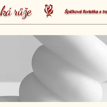
ká růže
Špičková floristika s t