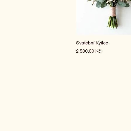
Luxusní
Malá
Malý
Menší
Standardní
Svatební Kytice
Střední
Cena
2 500,00 Kč
Velká
Velké
Velký