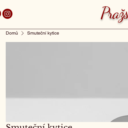
aha 7 Holešovice
Pražs
Domů
Smuteční kytice
Smuteční kytice