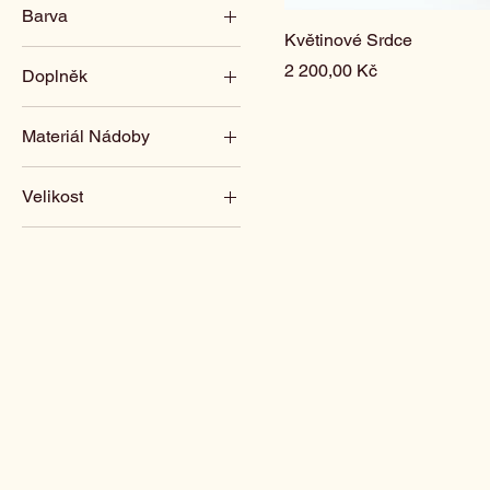
Barva
1 500 Kč
2 200 Kč
Květinové Srdce
Bílá
Cena
2 200,00 Kč
Doplněk
Smuteční mix
Bílý
Červená
Materiál Nádoby
Zelený
Keramika
Velikost
Zinek
Menší
Standardní
Střední
Velká
Velké