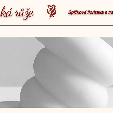
ká růže
Špičková floristika s t