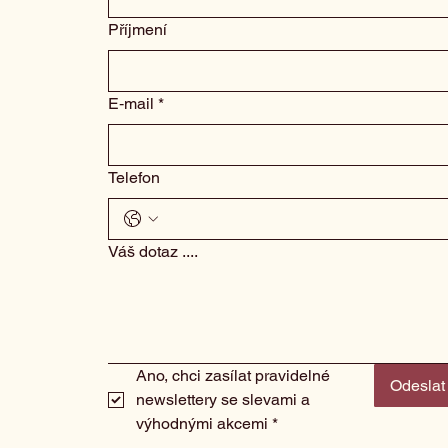
Příjmení
E‑mail
*
Telefon
Váš dotaz ....
Ano, chci zasílat pravidelné 
Odeslat
newslettery se slevami a 
výhodnými akcemi
*