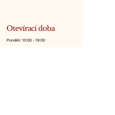
Otevírací doba
Pondělí: 10:00 - 18:00
Úterý: 10:00 - 18:00
Středa: 10:00 - 18:00
Čtvrtek: 10:00 - 18:00
Pátek: 10:00 - 18:00
Sobota: zavřeno
(kromě objednávek)
Neděle: zavřeno