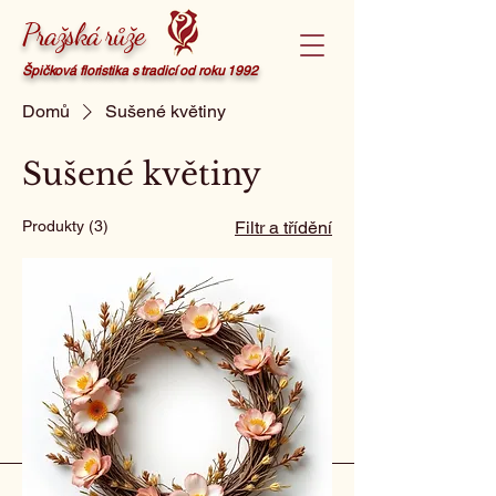
Pražská růže
Špičková floristika s tradicí od roku 1992
Domů
Sušené květiny
Sušené květiny
Produkty (3)
Filtr a třídění